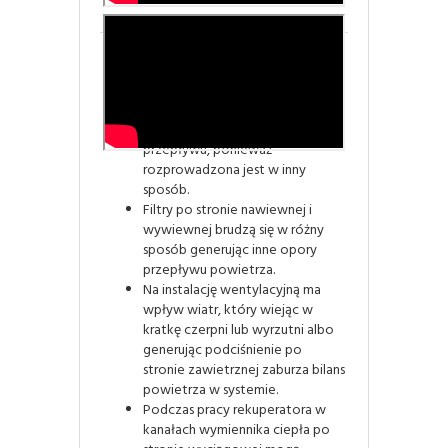
Dlaczego strumienie zawsze będą
inne?
Instalacja wyciągowa i nawiewna
zawsze ma inne opory
przepływu, ponieważ
rozprowadzona jest w inny
sposób.
Filtry po stronie nawiewnej i
wywiewnej brudzą się w różny
sposób generując inne opory
przepływu powietrza.
Na instalację wentylacyjną ma
wpływ wiatr, który wiejąc w
kratkę czerpni lub wyrzutni albo
generując podciśnienie po
stronie zawietrznej zaburza bilans
powietrza w systemie.
Podczas pracy rekuperatora w
kanałach wymiennika ciepła po