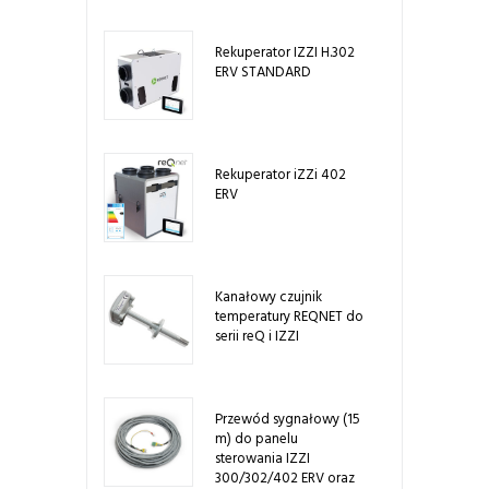
Rekuperator IZZI H.302
ERV STANDARD
Rekuperator iZZi 402
ERV
Kanałowy czujnik
temperatury REQNET do
serii reQ i IZZI
Przewód sygnałowy (15
m) do panelu
sterowania IZZI
300/302/402 ERV oraz