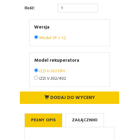
Ilość:
Wersja
Moduł SP v. 1.2
Model rekuperatora
iZZi H.302 ERV
iZZi V.302/402
DODAJ DO WYCENY
PEŁNY OPIS
ZAŁĄCZNIKI