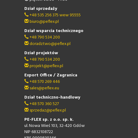
Dział sprzedaży
+48 535 256 375 wew 95555
biuro@peflex.pl
Dział wsparcia technicznego
+48 790 534 200
doradztwo@peflex.pl
Dział projektów
+48 790 534 200
projekt@peflex.pl
Export Office / Zagranica
+48 570 269 446
sales@peflex.eu
Dział techniczno-handlowy
+48 570 360 527
sprzedaz@peflex.pl
PE-FLEX sp. z o.o. sp. k.
ul. Nowa Wieś 103, 32-420 Gdów
NIP 6832108722