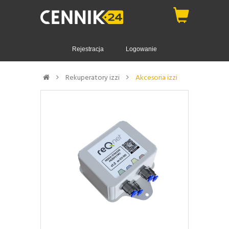
Rejestracja
Logowanie
Rekuperatory izzi
Akcesoria izzi