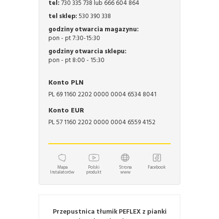
tel:
730 335 738 lub 666 604 864
tel sklep:
530 390 338
godziny otwarcia magazynu:
pon - pt 7:30-15:30
godziny otwarcia sklepu:
pon - pt 8:00 - 15:30
Konto PLN
PL 69 1160 2202 0000 0004 6534 8041
Konto EUR
PL 57 1160 2202 0000 0004 6559 4152
Mapa
Polski
Strona
Facebook
Instalatorów
produkt
www
Przepustnica tłumik PEFLEX z pianki