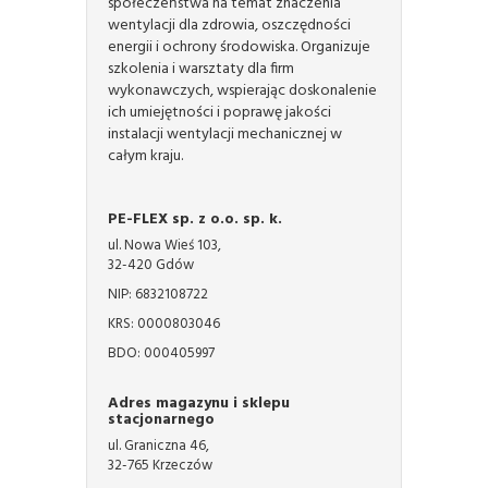
społeczeństwa na temat znaczenia
wentylacji dla zdrowia, oszczędności
energii i ochrony środowiska. Organizuje
szkolenia i warsztaty dla firm
wykonawczych, wspierając doskonalenie
ich umiejętności i poprawę jakości
instalacji wentylacji mechanicznej w
całym kraju.
PE-FLEX sp. z o.o. sp. k.
ul. Nowa Wieś 103,
32-420 Gdów
NIP: 6832108722
KRS: 0000803046
BDO: 000405997
Adres magazynu i sklepu
stacjonarnego
ul. Graniczna 46,
32-765 Krzeczów