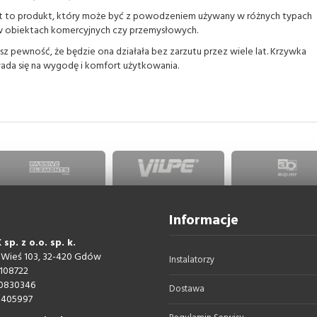
 jest to produkt, który może być z powodzeniem używany w różnych typach
 w obiektach komercyjnych czy przemysłowych.
sz pewność, że będzie ona działała bez zarzutu przez wiele lat. Krzywka
łada się na wygodę i komfort użytkowania.
Informacje
sp. z o.o. sp. k.
 Wieś 103, 32-420 Gdów
Instalatorzy
108722
0830346
Dostawa
405997