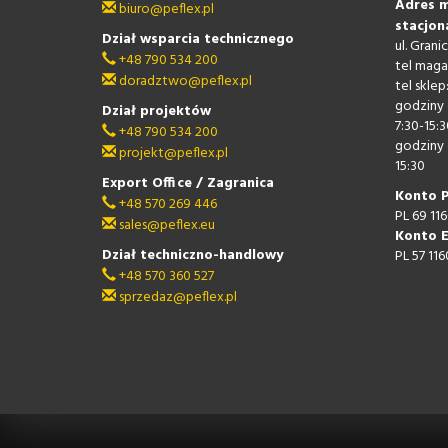
Adres m
biuro@peflex.pl
stacjon
Dział wsparcia technicznego
ul. Gran
+48 790 534 200
tel maga
doradztwo@peflex.pl
tel sklep
godziny 
Dział projektów
7:30-15:3
+48 790 534 200
godziny 
projekt@peflex.pl
15:30
Export Office / Zagranica
Konto 
+48 570 269 446
PL 69 11
sales@peflex.eu
Konto 
Dział techniczno-handlowy
PL 57 11
+48 570 360 527
sprzedaz@peflex.pl