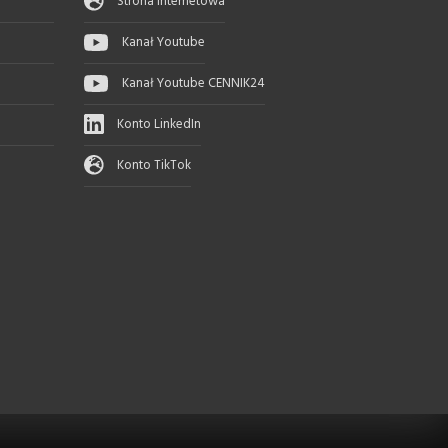
Strona Internetowa
Kanał Youtube
Kanał Youtube CENNIK24
Konto LinkedIn
Konto TikTok