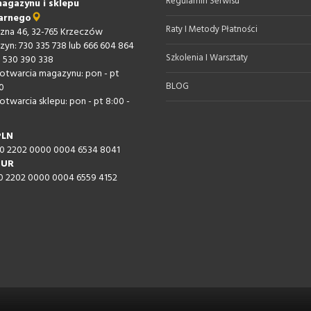
Regulamin Serwisu
agazynu i sklepu
arnego
Raty I Metody Płatności
iczna 46, 32-765 Krzeczów
zyn: 730 335 738 lub 666 604 864
Szkolenia I Warsztaty
: 530 390 338
otwarcia magazynu: pon - pt
BLOG
0
otwarcia sklepu: pon - pt 8:00 -
PLN
60 2202 0000 0004 6534 8041
EUR
60 2202 0000 0004 6559 4152