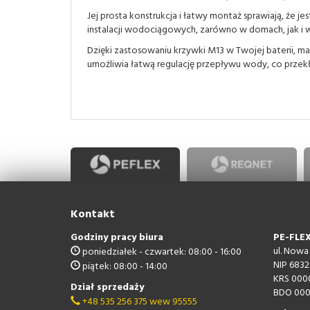
Jej prosta konstrukcja i łatwy montaż sprawiają, że
instalacji wodociągowych, zarówno w domach, jak i
Dzięki zastosowaniu krzywki M13 w Twojej baterii, ma
umożliwia łatwą regulację przepływu wody, co przek
Kontakt
Godziny pracy biura
PE-FLEX 
ul. Nowa
poniedziałek - czwartek: 08:00 - 16:00
NIP 6832
piątek: 08:00 - 14:00
KRS 000
Dział sprzedaży
BDO 000
+48 535 256 375 wew 95555