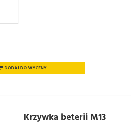
DODAJ DO WYCENY
Krzywka beterii M13