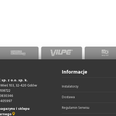
Informacje
sp. z o.o. sp. k.
 Wieś 103, 32-420 Gdów
Instalatorzy
108722
0830346
Dostawa
405997
Regulamin Serwisu
agazynu i sklepu
arnego