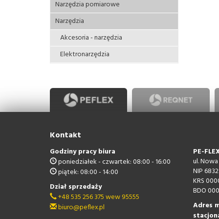
Narzędzia pomiarowe
Narzędzia
Akcesoria - narzędzia
Elektronarzędzia
Kontakt
Godziny pracy biura
PE-FLEX 
ul. Nowa
poniedziałek - czwartek: 08:00 - 16:00
NIP 6832
piątek: 08:00 - 14:00
KRS 000
Dział sprzedaży
BDO 000
+48 535 256 375 wew 95555
Adres m
biuro@peflex.pl
stacjon