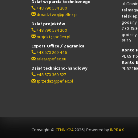
Dział wsparcia technicznego
ul. Gran
+48 790 534 200
tel maga
doradztwo@peflex.pl
tel sklep
godziny 
Dział projektów
7:30-15:3
+48 790 534 200
godziny 
projekt@peflex.pl
15:30
Export Office / Zagranica
Konto 
+48 570 269 446
PL 69 11
sales@peflex.eu
Konto 
Dział techniczno-handlowy
PL 57 11
+48 570 360 527
sprzedaz@peflex.pl
Copyright ©
CENNIK24
2026
|
Powered by
INPRAX