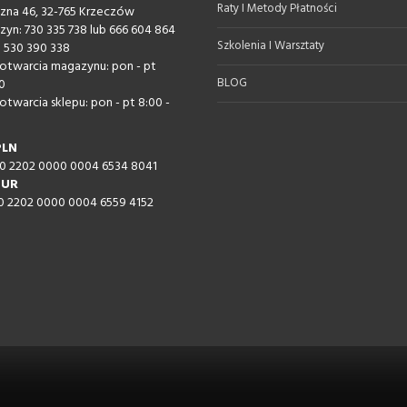
Raty I Metody Płatności
iczna 46, 32-765 Krzeczów
zyn: 730 335 738 lub 666 604 864
Szkolenia I Warsztaty
: 530 390 338
otwarcia magazynu: pon - pt
BLOG
0
otwarcia sklepu: pon - pt 8:00 -
PLN
60 2202 0000 0004 6534 8041
EUR
60 2202 0000 0004 6559 4152