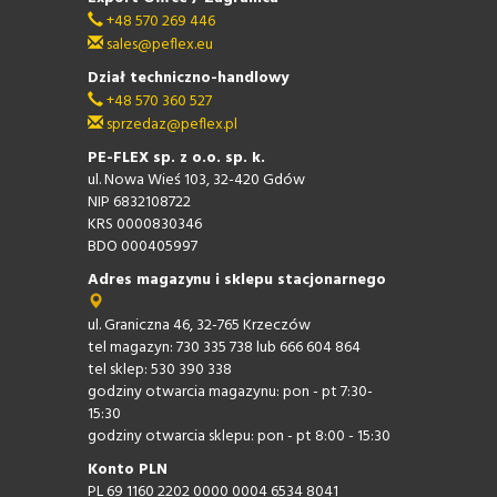
+48 570 269 446
sales@peflex.eu
Dział techniczno-handlowy
+48 570 360 527
sprzedaz@peflex.pl
PE-FLEX sp. z o.o. sp. k.
ul. Nowa Wieś 103, 32-420 Gdów
NIP 6832108722
KRS 0000830346
BDO 000405997
Adres magazynu i sklepu stacjonarnego
ul. Graniczna 46, 32-765 Krzeczów
tel magazyn: 730 335 738 lub 666 604 864
tel sklep: 530 390 338
godziny otwarcia magazynu: pon - pt 7:30-
15:30
godziny otwarcia sklepu: pon - pt 8:00 - 15:30
Konto PLN
PL 69 1160 2202 0000 0004 6534 8041