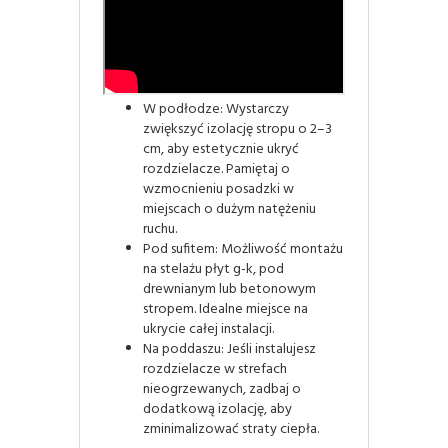
Elastyczne opcje montażu
Rozdzielacze PEFLEX można
zamontować w różnych
konfiguracjach:
W podłodze: Wystarczy
zwiększyć izolację stropu o 2–3
cm, aby estetycznie ukryć
rozdzielacze. Pamiętaj o
wzmocnieniu posadzki w
miejscach o dużym natężeniu
ruchu.
Pod sufitem: Możliwość montażu
na stelażu płyt g-k, pod
drewnianym lub betonowym
stropem. Idealne miejsce na
ukrycie całej instalacji.
Na poddaszu: Jeśli instalujesz
rozdzielacze w strefach
nieogrzewanych, zadbaj o
dodatkową izolację, aby
zminimalizować straty ciepła.