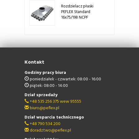
Rozdzielacz płaski
PEFLEX Standard
16x75/198 NCPF
Kontakt
Godziny pracy biura
poniedziałek - czwartek: 08:00 - 16:00
piątek: 08:00 - 14:00
Dział sprzedaży
+48 535 256 375 wew 95555
biuro@peflex.pl
Dział wsparcia technicznego
+48 790 534 200
doradztwo@peflex.pl