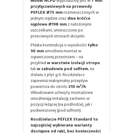
Model NCPD
wyposażony jest w
7 muf
przyłączeniowych
na przewody
PEFLEX Ø75 mm
rozmieszczonych w
jednym rzędzie oraz
dwa króćce
nyplowe Ø198 mm
z nałożonymi
uszczelkami, umieszczone po
przeciwnych stronach skrzynki.
Płaska konstrukcja o wysokości
tylko
90 mm
umożliwia montaż w
ograniczonej przestrzeni – na
przykład
w warstwie izolacji stropu
lub
w zabudowie pod sufitem
, na
stelażu z płyt g-k. Rozdzielacz
zapewnia maksymalny przepływ
powietrza do około
210 m³/h
.
Wbudowane uchwyty montażowe
umożliwiają instalację zarówno w
pozycji leżącej (na podłodze), jak i
podwieszonej (pod sufitem).
Rozdzielacze PEFLEX Standard to
najczęściej wybierane warianty
dostępne od ręki, bez konieczności