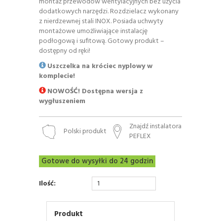
montaż przewodów wentylacyjnych bez użycia
dodatkowych narzędzi. Rozdzielacz wykonany
z nierdzewnej stali INOX. Posiada uchwyty
montażowe umożliwiające instalację
podłogową i sufitową. Gotowy produkt –
dostępny od ręki!
Uszczelka na króciec nyplowy w
komplecie!
NOWOŚĆ! Dostępna wersja z
wygłuszeniem
Znajdź instalatora
Polski produkt
PEFLEX
Gotowe do wysyłki do 24 godzin
Ilość:
Produkt