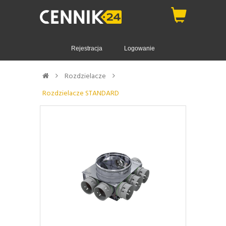
Rejestracja
Logowanie
Rozdzielacze
Rozdzielacze STANDARD