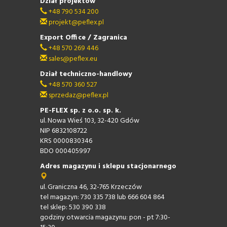
Dział projektów
+48 790 534 200
projekt@peflex.pl
Export Office / Zagranica
+48 570 269 446
sales@peflex.eu
Dział techniczno-handlowy
+48 570 360 527
sprzedaz@peflex.pl
PE-FLEX sp. z o.o. sp. k.
ul. Nowa Wieś 103, 32-420 Gdów
NIP 6832108722
KRS 0000830346
BDO 000405997
Adres magazynu i sklepu stacjonarnego
ul. Graniczna 46, 32-765 Krzeczów
tel magazyn: 730 335 738 lub 666 604 864
tel sklep: 530 390 338
godziny otwarcia magazynu: pon - pt 7:30-