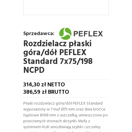
Sprzedawca:
Rozdzielacz płaski
góra/dół PEFLEX
Standard 7x75/198
NCPD
314,30
zł NETTO
386,59
zł BRUTTO
Płaski rozdzielacz góra/dół PEFLEX Standard
wyposażony w 7 muf Ø75 mm oraz dwa króćce
nyplowe Ø198 mm z uszczelką, umieszczone po
przeciwnych stronach skrzynki. Mufy z
systemem KLIK umożliwiają szybki i szczelny