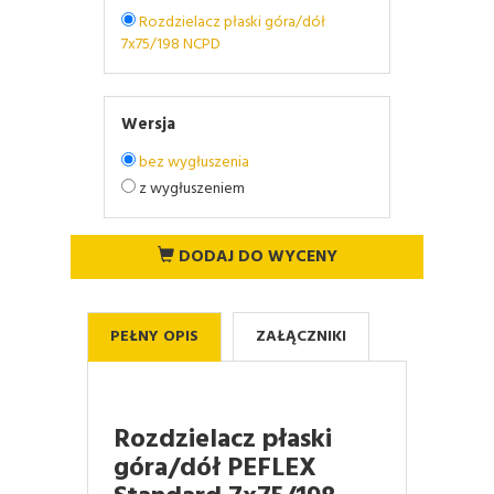
Rozdzielacz płaski góra/dół
7x75/198 NCPD
Wersja
bez wygłuszenia
z wygłuszeniem
DODAJ DO WYCENY
PEŁNY OPIS
ZAŁĄCZNIKI
Rozdzielacz płaski
góra/dół PEFLEX