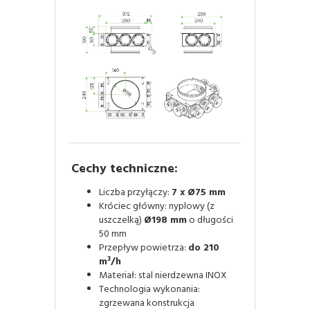
Cechy techniczne:
Liczba przyłączy:
7 x Ø75 mm
Króciec główny: nyplowy (z
uszczelką)
Ø198 mm
o długości
50 mm
Przepływ powietrza:
do 210
m³/h
Materiał: stal nierdzewna INOX
Technologia wykonania:
zgrzewana konstrukcja