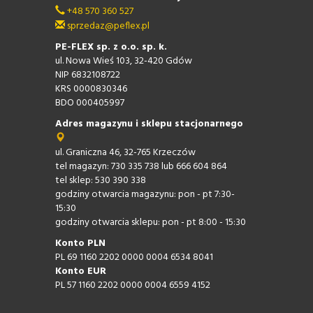
+48 570 360 527
sprzedaz@peflex.pl
PE-FLEX sp. z o.o. sp. k.
ul. Nowa Wieś 103, 32-420 Gdów
NIP 6832108722
KRS 0000830346
BDO 000405997
Adres magazynu i sklepu stacjonarnego
ul. Graniczna 46, 32-765 Krzeczów
tel magazyn: 730 335 738 lub 666 604 864
tel sklep: 530 390 338
godziny otwarcia magazynu: pon - pt 7:30-
15:30
godziny otwarcia sklepu: pon - pt 8:00 - 15:30
Konto PLN
PL 69 1160 2202 0000 0004 6534 8041
Konto EUR
PL 57 1160 2202 0000 0004 6559 4152