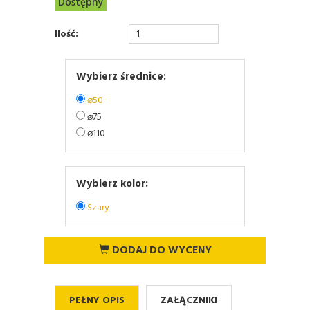
Dostępny
Ilość:
Wybierz średnice:
⌀50
⌀75
⌀110
Wybierz kolor:
Szary
DODAJ DO WYCENY
PEŁNY OPIS
ZAŁĄCZNIKI