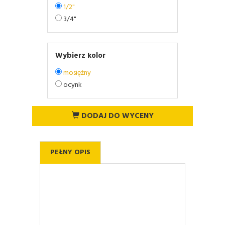
1/2"
3/4"
Wybierz kolor
mosiężny
ocynk
DODAJ DO WYCENY
PEŁNY OPIS