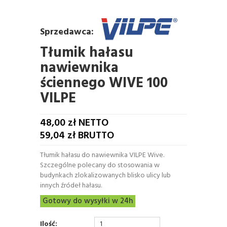
Sprzedawca:
Tłumik hałasu
nawiewnika
ściennego WIVE 100
VILPE
48,00
zł NETTO
59,04
zł BRUTTO
Tłumik hałasu do nawiewnika VILPE Wive.
Szczególne polecany do stosowania w
budynkach zlokalizowanych blisko ulicy lub
innych źródeł hałasu.
Gotowy do wysyłki w 24h
Ilość: