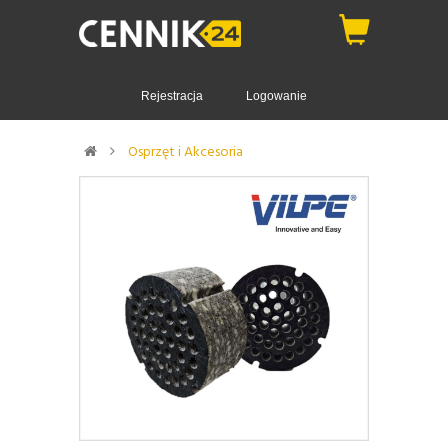
Rejestracja
Logowanie
Osprzęt i Akcesoria