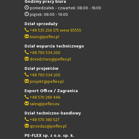
Godziny pracy biura
poniedziałek - czwartek: 08:00 - 16:00
piątek: 08:00 - 14:00
Dział sprzedaży
+48 535 256 375 wew 95555
biuro@peflex.pl
Dział wsparcia technicznego
+48 790 534 200
doradztwo@peflex.pl
Dział projektów
+48 790 534 200
projekt@peflex.pl
Export Office / Zagranica
+48 570 269 446
sales@peflex.eu
Dział techniczno-handlowy
+48 570 360 527
sprzedaz@peflex.pl
PE-FLEX sp. z o.o. sp. k.