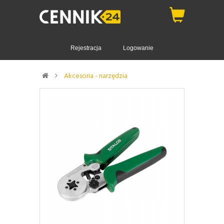
Rejestracja
Logowanie
Akcesoria - narzędzia