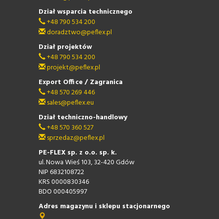
Dział wsparcia technicznego
+48 790 534 200
doradztwo@peflex.pl
Dział projektów
+48 790 534 200
projekt@peflex.pl
Export Office / Zagranica
+48 570 269 446
sales@peflex.eu
Dział techniczno-handlowy
+48 570 360 527
sprzedaz@peflex.pl
PE-FLEX sp. z o.o. sp. k.
ul. Nowa Wieś 103, 32-420 Gdów
NIP 6832108722
KRS 0000830346
BDO 000405997
Adres magazynu i sklepu stacjonarnego