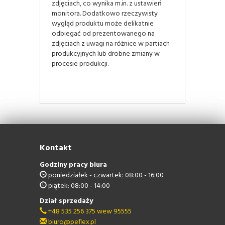
zdjęciach, co wynika m.in. z ustawień
monitora. Dodatkowo rzeczywisty
wygląd produktu może delikatnie
odbiegać od prezentowanego na
zdjęciach z uwagi na różnice w partiach
produkcyjnych lub drobne zmiany w
procesie produkcji.
Kontakt
Godziny pracy biura
poniedziałek - czwartek: 08:00 - 16:00
piątek: 08:00 - 14:00
Dział sprzedaży
+48 535 256 375 wew 95555
biuro@peflex.pl