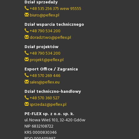
Dział sprzedaży
+48 535 256 375 wew 95555
biuro@peflex.pl
Dział wsparcia technicznego
+48 790 534 200
doradztwo@peflex.pl
Dział projektów
+48 790 534 200
projekt@peflex.pl
Export Office / Zagranica
+48 570 269 446
sales@peflex.eu
Dział techniczno-handlowy
+48 570 360 527
sprzedaz@peflex.pl
PE-FLEX sp. z o.o. sp. k.
ul. Nowa Wieś 103, 32-420 Gdów
NIP 6832108722
KRS 0000830346
BDO 000405997