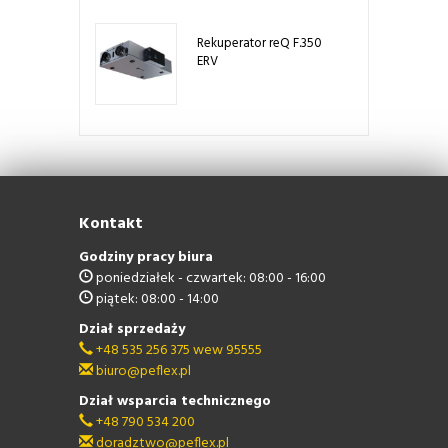
Rekuperator reQ F.350
ERV
Kontakt
Godziny pracy biura
poniedziałek - czwartek: 08:00 - 16:00
piątek: 08:00 - 14:00
Dział sprzedaży
+48 535 256 375 wew 95555
biuro@peflex.pl
Dział wsparcia technicznego
+48 790 534 200
doradztwo@peflex.pl