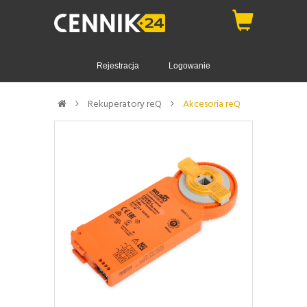
Rejestracja
Logowanie
Rekuperatory reQ
Akcesoria reQ