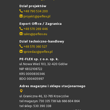
Dział projektów
+48 790 534 200
projekt@peflex.pl
Export Office / Zagranica
+48 570 269 446
sales@peflex.eu
Dział techniczno-handlowy
+48 570 360 527
sprzedaz@peflex.pl
PE-FLEX sp. z o.o. sp. k.
ul. Nowa Wieś 103, 32-420 Gdów
NIP 6832108722
KRS 0000830346
BDO 000405997
Adres magazynu i sklepu stacjonarnego
ul. Graniczna 46, 32-765 Krzeczów
tel magazyn: 730 335 738 lub 666 604 864
tel sklep: 530 390 338