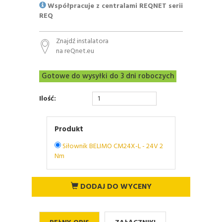
Współpracuje z centralami REQNET serii
REQ
Znajdź instalatora
na reQnet.eu
Gotowe do wysyłki do 3 dni roboczych
Ilość:
Produkt
Siłownik BELIMO CM24X-L - 24V 2
Nm
DODAJ DO WYCENY