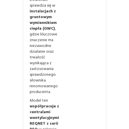
sprawdza się w
instalacjach z
gruntowym
wymiennikiem
ciepła (GWC)
,
gdzie kluczowe
znaczenie ma
niezawodne
działanie oraz
trwałość
wynikająca z
zastosowania
sprawdzonego
siłownika
renomowanego
producenta.
Model ten
współpracuje z
centralami
wentylacyjnymi
REQNET z serii