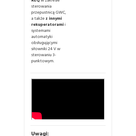
REQ
w zakresie
sterowania
przepustnicą GWC,
a także
z innymi
rekuperatorami
i
systemami
automatyki
obsługującymi
siłowniki 24 V w
sterowaniu 3-
punktowym.
Uwagi: