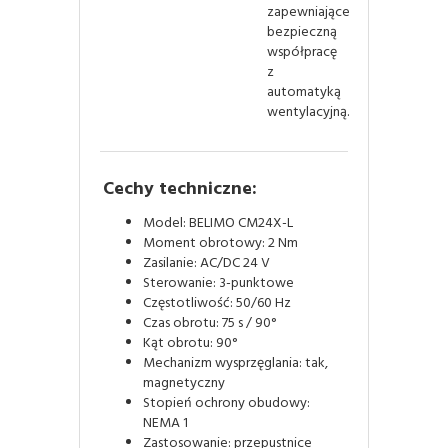
zapewniające
bezpieczną
współpracę
z
automatyką
wentylacyjną.
Cechy techniczne:
Model: BELIMO CM24X-L
Moment obrotowy: 2 Nm
Zasilanie: AC/DC 24 V
Sterowanie: 3-punktowe
Częstotliwość: 50/60 Hz
Czas obrotu: 75 s / 90°
Kąt obrotu: 90°
Mechanizm wysprzęglania: tak,
magnetyczny
Stopień ochrony obudowy:
NEMA 1
Zastosowanie: przepustnice