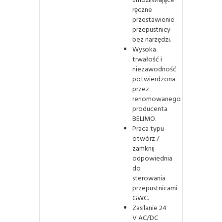
umożliwiające
ręczne
przestawienie
przepustnicy
bez narzędzi.
Wysoka
trwałość i
niezawodność
potwierdzona
przez
renomowanego
producenta
BELIMO.
Praca typu
otwórz /
zamknij
odpowiednia
do
sterowania
przepustnicami
GWC.
Zasilanie 24
V AC/DC