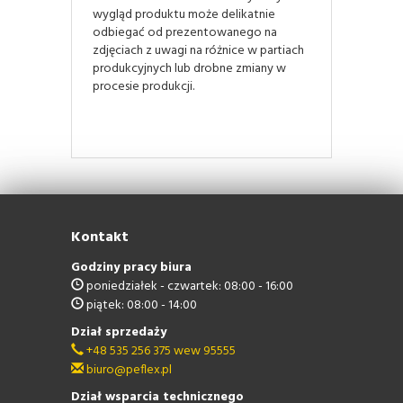
wygląd produktu może delikatnie
odbiegać od prezentowanego na
zdjęciach z uwagi na różnice w partiach
produkcyjnych lub drobne zmiany w
procesie produkcji.
Kontakt
Godziny pracy biura
poniedziałek - czwartek: 08:00 - 16:00
piątek: 08:00 - 14:00
Dział sprzedaży
+48 535 256 375 wew 95555
biuro@peflex.pl
Dział wsparcia technicznego