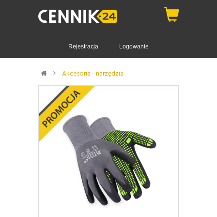
Rejestracja
Logowanie
Akcesoria - narzędzia