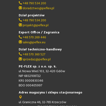
+48 790 534 200
doradztwo@peflex.pl
Dział projektów
+48 790 534 200
projekt@peflex.pl
Export Office / Zagranica
+48 570 269 446
sales@peflex.eu
Dział techniczno-handlowy
+48 570 360 527
sprzedaz@peflex.pl
PE-FLEX sp. z o.o. sp. k.
ul. Nowa Wieś 103, 32-420 Gdów
NIP 6832108722
KRS 0000830346
BDO 000405997
Adres magazynu i sklepu stacjonarnego
ul. Graniczna 46, 32-765 Krzeczów