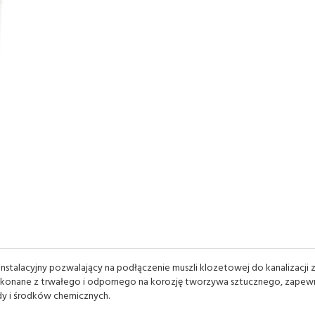
talacyjny pozwalający na podłączenie muszli klozetowej do kanalizacji 
Wykonane z trwałego i odpornego na korozję tworzywa sztucznego, zapew
ody i środków chemicznych.