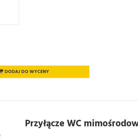
DODAJ DO WYCENY
Przyłącze WC mimośrodo