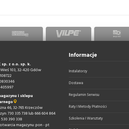
Informacje
sp. z o.o. sp. k.
 Wieś 103, 32-420 Gdów
Instalatorzy
108722
0830346
Dostawa
405997
Regulamin Serwisu
agazynu i sklepu
arnego
Raty I Metody Płatności
iczna 46, 32-765 Krzeczów
zyn: 730 335 738 lub 666 604 864
Szkolenia I Warsztaty
: 530 390 338
otwarcia magazynu: pon - pt