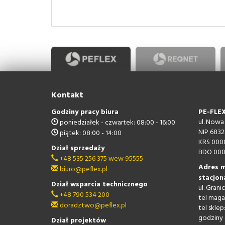
Kontakt
Godziny pracy biura
PE-FLEX 
ul. Nowa
poniedziałek - czwartek: 08:00 - 16:00
NIP 6832
piątek: 08:00 - 14:00
KRS 000
Dział sprzedaży
BDO 000
+48 535 256 375 wew 95555
Adres m
biuro@peflex.pl
stacjon
Dział wsparcia technicznego
ul. Gran
+48 790 534 200
tel maga
doradztwo@peflex.pl
tel sklep
godziny 
Dział projektów