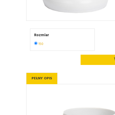
Rozmiar
150
PEŁNY OPIS