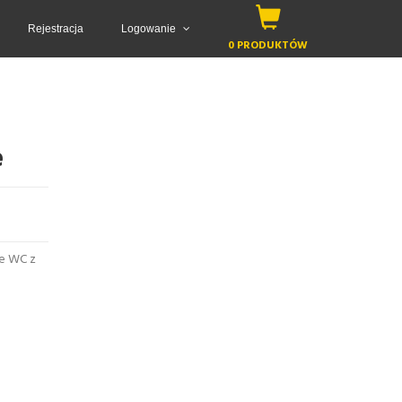
Rejestracja
Logowanie
0 PRODUKTÓW
e
ie WC z