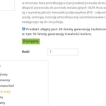
w montażu. Rura przedłużająca (opcjonalna) pozwala dos
długość przewodu do potrzeb instalacyjnych. VILPE Ross
są z wysokiej jakości mieszanki polipropylenu (PP) - odpor
wodę, wstrząsy, korozję atmosferyczną i promieniowanie 
nadającego się do recyclingu.
Produkt objęty jest 20-letnią gwarancją techniczn
w tym 10-letnią gwarancją trwałości koloru.
Dostępny
Ilość:
r
żowy
erwony
amana biel
sny szary
ary
arny