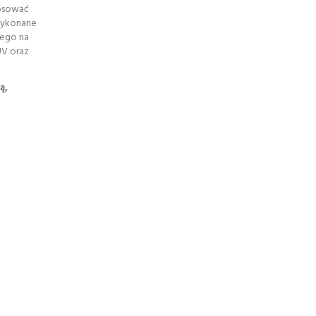
tosować
 wykonane
nego na
UV oraz
ą,