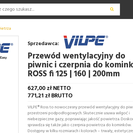
ietrza
Sprzedawca:
Przewód wentylacyjny do
piwnic i czerpnia do komin
ROSS fi 125 | 160 | 200mm
627,00
zł NETTO
771,21
zł BRUTTO
VILPE® Ross to nowoczesny przewód wentylacyjny do piwn
przestrzeni podpodłogowych. Skutecznie usuwa wilgoć i
niebezpieczne gazy, poprawiając jakość powietrza. Dosko
sprawdza się także jako czerpnia powietrza do kominków.
Dostępny w kilku rozmiarach i kolorach – trwały, estetyczn