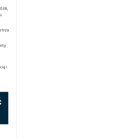
7038,
u.
etrza
nty
ią i