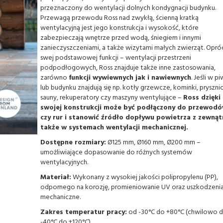
przeznaczony do wentylacji dolnych kondygnacji budynku.
Przewagą przewodu Ross nad zwykłą, ścienną kratką
wentylacyjną jest jego konstrukcja i wysokość, które
zabezpieczają wnętrze przed wodą, śniegiem i innymi
zanieczyszczeniami, a także wizytami małych zwierząt. Opró
swej podstawowej funkcji – wentylacji przestrzeni
podpodłogowych, Ross znajduje także inne zastosowania,
zarówno
funkcji wywiewnych jak i nawiewnych
. Jeśli w p
lub budynku znajdują się np. kotły grzewcze, kominki, prysznic
sauny, rekuperatory czy maszyny wentylujące –
Ross dzięki
swojej konstrukcji może być podłączony do przewod
czy rur i stanowić źródło dopływu powietrza z zewnąt
także w systemach wentylacji mechanicznej.
Dostępne rozmiary:
Ø125 mm, Ø160 mm, Ø200 mm –
umożliwiające dopasowanie do różnych systemów
wentylacyjnych.
Materiał:
Wykonany z wysokiej jakości polipropylenu (PP),
odpornego na korozję, promieniowanie UV oraz uszkodzeni
mechaniczne.
Zakres temperatur pracy:
od -30°C do +80°C (chwilowo 
-40°C do +120°C).