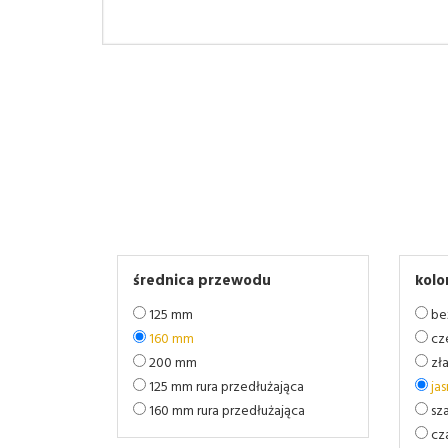
średnica przewodu
kolo
125 mm
be
160 mm
cz
200 mm
zł
125 mm rura przedłużająca
ja
160 mm rura przedłużająca
sz
cz