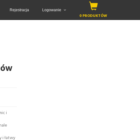
Rejestracja
Logowanie
0 PRODUKTÓW
ków
ic i
nale
y i łatwy