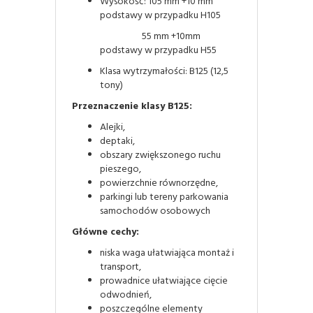
Wysokość: 105 mm +10 mm
podstawy w przypadku H105
55 mm +10mm
podstawy w przypadku H55
Klasa wytrzymałości: B125 (12,5
tony)
Przeznaczenie klasy B125:
Alejki,
deptaki,
obszary zwiększonego ruchu
pieszego,
powierzchnie równorzędne,
parkingi lub tereny parkowania
samochodów osobowych
Główne cechy:
niska waga ułatwiająca montaż i
transport,
prowadnice ułatwiające cięcie
odwodnień,
poszczególne elementy