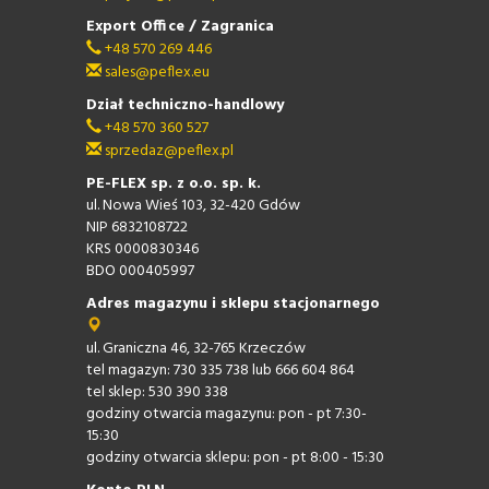
Export Office / Zagranica
+48 570 269 446
sales@peflex.eu
Dział techniczno-handlowy
+48 570 360 527
sprzedaz@peflex.pl
PE-FLEX sp. z o.o. sp. k.
ul. Nowa Wieś 103, 32-420 Gdów
NIP 6832108722
KRS 0000830346
BDO 000405997
Adres magazynu i sklepu stacjonarnego
ul. Graniczna 46, 32-765 Krzeczów
tel magazyn: 730 335 738 lub 666 604 864
tel sklep: 530 390 338
godziny otwarcia magazynu: pon - pt 7:30-
15:30
godziny otwarcia sklepu: pon - pt 8:00 - 15:30