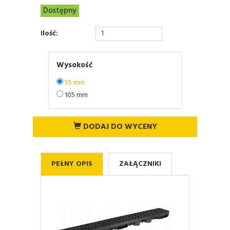
Dostępny
Ilość:
Wysokość
55 mm
105 mm
DODAJ DO WYCENY
PEŁNY OPIS
ZAŁĄCZNIKI