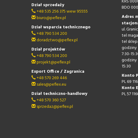
KRS 000
Dział sprzedaży
BDO 000
+48 535 256 375 wew 95555
Adres m
biuro@peflex.pl
stacjon
Dział wsparcia technicznego
ul. Gran
+48 790 534 200
tel maga
doradztwo@peflex.pl
tel sklep
godziny 
Dział projektów
7:30-15:3
+48 790 534 200
godziny 
projekt@peflex.pl
15:30
Export Office / Zagranica
Konto 
+48 570 269 446
PL 69 11
sales@peflex.eu
Konto 
Dział techniczno-handlowy
PL 57 11
+48 570 360 527
sprzedaz@peflex.pl