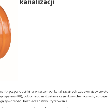
kanalizacji
ent łączący odcinki rur w systemach kanalizacyjnych, zapewniający trwało
olipropylenu (PP), odpornego na działanie czynników chemicznych, korozję
ugą żywotność i bezpieczeństwo użytkowania.