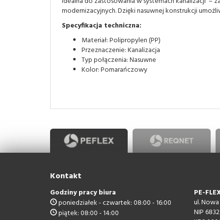
Idealna do zastosowania w systemach kanalizacji – z
modernizacyjnych. Dzięki nasuwnej konstrukcji umożli
Specyfikacja techniczna:
Materiał: Polipropylen (PP)
Przeznaczenie: Kanalizacja
Typ połączenia: Nasuwne
Kolor: Pomarańczowy
Kontakt
Godziny pracy biura
PE-FLEX 
ul. Nowa
poniedziałek - czwartek: 08:00 - 16:00
NIP 6832
piątek: 08:00 - 14:00