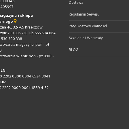
0830346
Dostawa
405997
Regulamin Serwisu
agazynu i sklepu
arnego
Raty I Metody Płatności
iczna 46, 32-765 Krzeczów
zyn: 730 335 738 lub 666 604 864
Szkolenia I Warsztaty
: 530 390 338
otwarcia magazynu: pon - pt
BLOG
0
otwarcia sklepu: pon - pt 8:00 -
PLN
60 2202 0000 0004 6534 8041
EUR
60 2202 0000 0004 6559 4152