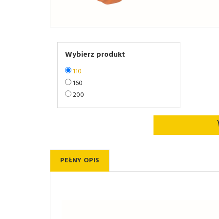
Wybierz produkt
110
160
200
PEŁNY OPIS