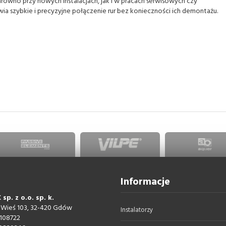
arówno przy nowych instalacjach, jak i w pracach serwisowych czy
wia szybkie i precyzyjne połączenie rur bez konieczności ich demontażu.
Informacje
sp. z o.o. sp. k.
 Wieś 103, 32-420 Gdów
Instalatorzy
108722