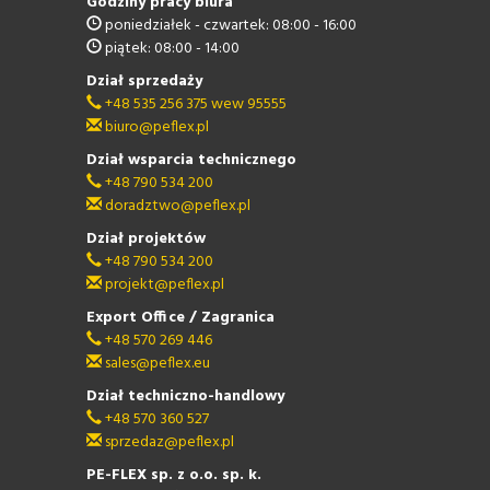
Godziny pracy biura
poniedziałek - czwartek: 08:00 - 16:00
piątek: 08:00 - 14:00
Dział sprzedaży
+48 535 256 375 wew 95555
biuro@peflex.pl
Dział wsparcia technicznego
+48 790 534 200
doradztwo@peflex.pl
Dział projektów
+48 790 534 200
projekt@peflex.pl
Export Office / Zagranica
+48 570 269 446
sales@peflex.eu
Dział techniczno-handlowy
+48 570 360 527
sprzedaz@peflex.pl
PE-FLEX sp. z o.o. sp. k.