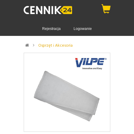
Rejestracja
Logowanie
Osprzęt i Akcesoria