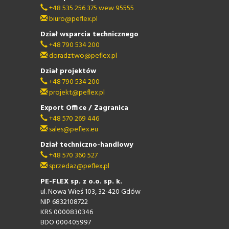
+48 535 256 375 wew 95555
biuro@peflex.pl
Dział wsparcia technicznego
+48 790 534 200
doradztwo@peflex.pl
Dział projektów
+48 790 534 200
projekt@peflex.pl
Export Office / Zagranica
+48 570 269 446
sales@peflex.eu
Dział techniczno-handlowy
+48 570 360 527
sprzedaz@peflex.pl
PE-FLEX sp. z o.o. sp. k.
ul. Nowa Wieś 103, 32-420 Gdów
NIP 6832108722
KRS 0000830346
BDO 000405997