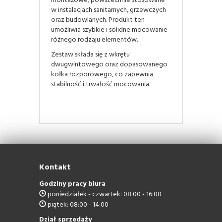
montażowe, powszechnie stosowane
w instalacjach sanitarnych, grzewczych
oraz budowlanych. Produkt ten
umożliwia szybkie i solidne mocowanie
różnego rodzaju elementów.
Zestaw składa się z wkrętu
dwugwintowego oraz dopasowanego
kołka rozporowego, co zapewnia
stabilność i trwałość mocowania.
Kontakt
Godziny pracy biura
poniedziałek - czwartek: 08:00 - 16:00
piątek: 08:00 - 14:00
Dział sprzedaży