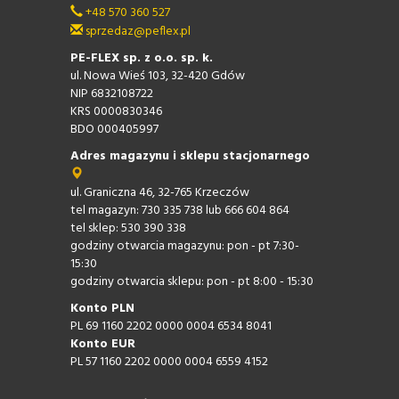
+48 570 360 527
sprzedaz@peflex.pl
PE-FLEX sp. z o.o. sp. k.
ul. Nowa Wieś 103, 32-420 Gdów
NIP 6832108722
KRS 0000830346
BDO 000405997
Adres magazynu i sklepu stacjonarnego
ul. Graniczna 46, 32-765 Krzeczów
tel magazyn: 730 335 738 lub 666 604 864
tel sklep: 530 390 338
godziny otwarcia magazynu: pon - pt 7:30-
15:30
godziny otwarcia sklepu: pon - pt 8:00 - 15:30
Konto PLN
PL 69 1160 2202 0000 0004 6534 8041
Konto EUR
PL 57 1160 2202 0000 0004 6559 4152