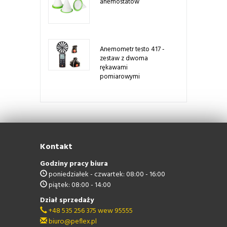
anemostatów
Anemometr testo 417 -
zestaw z dwoma
rękawami
pomiarowymi
Kontakt
Godziny pracy biura
poniedziałek - czwartek: 08:00 - 16:00
piątek: 08:00 - 14:00
Dział sprzedaży
+48 535 256 375 wew 95555
biuro@peflex.pl