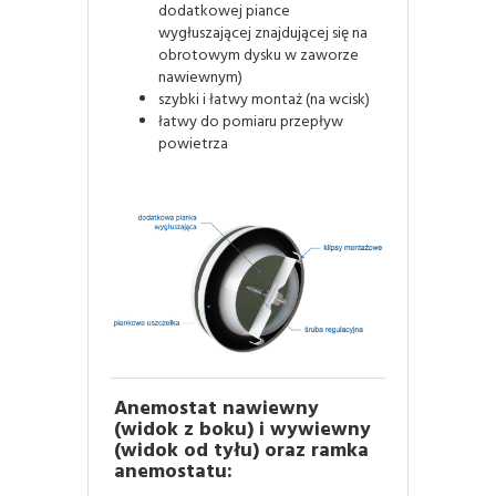
dodatkowej piance
wygłuszającej znajdującej się na
obrotowym dysku w zaworze
nawiewnym)
szybki i łatwy montaż (na wcisk)
łatwy do pomiaru przepływ
powietrza
Anemostat nawiewny
(widok z boku) i wywiewny
(widok od tyłu) oraz ramka
anemostatu: