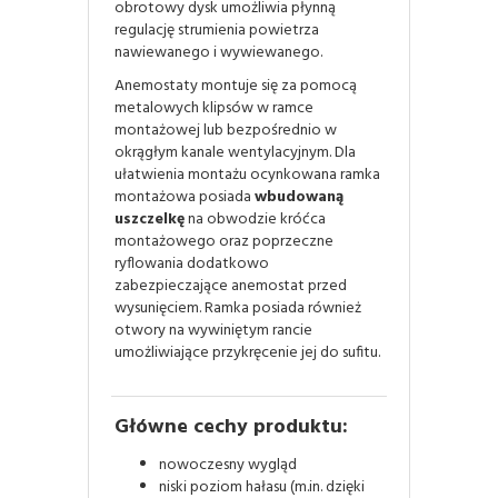
obrotowy dysk umożliwia płynną
regulację strumienia powietrza
nawiewanego i wywiewanego.
Anemostaty montuje się za pomocą
metalowych klipsów w ramce
montażowej lub bezpośrednio w
okrągłym kanale wentylacyjnym. Dla
ułatwienia montażu ocynkowana ramka
montażowa posiada
wbudowaną
uszczelkę
na obwodzie króćca
montażowego oraz poprzeczne
ryflowania dodatkowo
zabezpieczające anemostat przed
wysunięciem. Ramka posiada również
otwory na wywiniętym rancie
umożliwiające przykręcenie jej do sufitu.
Główne cechy produktu:
nowoczesny wygląd
niski poziom hałasu (m.in. dzięki