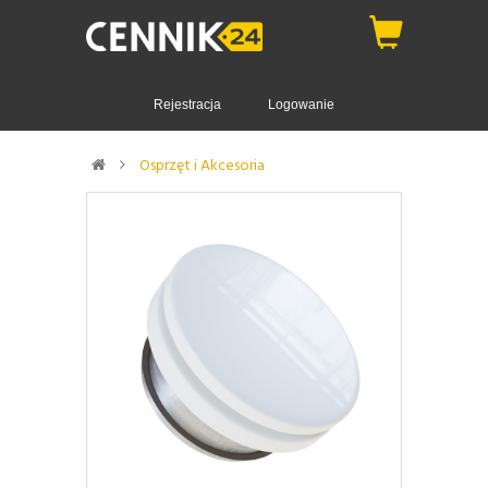
Rejestracja
Logowanie
Osprzęt i Akcesoria