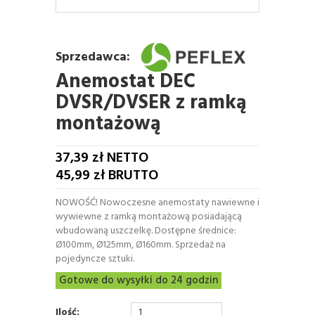
Sprzedawca:
Anemostat DEC
DVSR/DVSER z ramką
montażową
37,39
zł NETTO
45,99
zł BRUTTO
NOWOŚĆ! Nowoczesne anemostaty nawiewne i
wywiewne z ramką montażową posiadającą
wbudowaną uszczelkę. Dostępne średnice:
Ø100mm, Ø125mm, Ø160mm. Sprzedaż na
pojedyncze sztuki.
Gotowe do wysyłki do 24 godzin
Ilość: