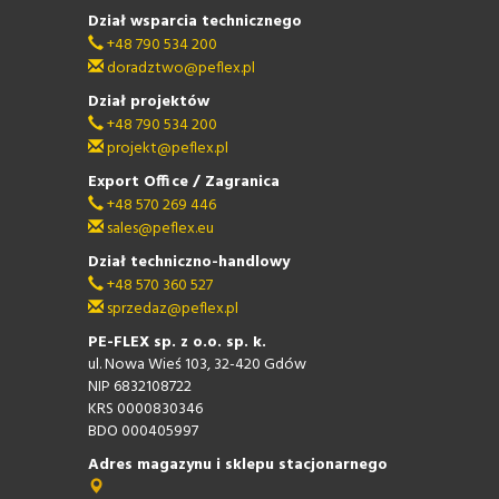
Dział wsparcia technicznego
+48 790 534 200
doradztwo@peflex.pl
Dział projektów
+48 790 534 200
projekt@peflex.pl
Export Office / Zagranica
+48 570 269 446
sales@peflex.eu
Dział techniczno-handlowy
+48 570 360 527
sprzedaz@peflex.pl
PE-FLEX sp. z o.o. sp. k.
ul. Nowa Wieś 103, 32-420 Gdów
NIP 6832108722
KRS 0000830346
BDO 000405997
Adres magazynu i sklepu stacjonarnego