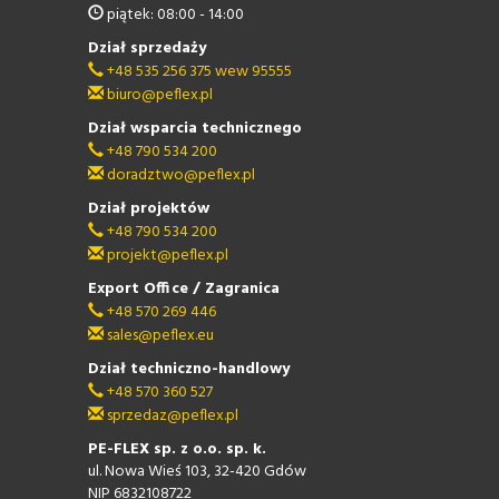
piątek: 08:00 - 14:00
Dział sprzedaży
+48 535 256 375 wew 95555
biuro@peflex.pl
Dział wsparcia technicznego
+48 790 534 200
doradztwo@peflex.pl
Dział projektów
+48 790 534 200
projekt@peflex.pl
Export Office / Zagranica
+48 570 269 446
sales@peflex.eu
Dział techniczno-handlowy
+48 570 360 527
sprzedaz@peflex.pl
PE-FLEX sp. z o.o. sp. k.
ul. Nowa Wieś 103, 32-420 Gdów
NIP 6832108722