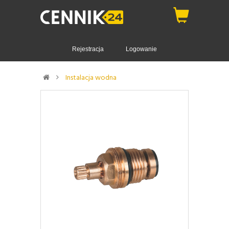
Rejestracja
Logowanie
Instalacja wodna